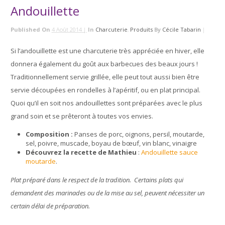
Andouillette
Published On
4 Août 2014 |
In
Charcuterie
,
Produits
By
Cécile Tabarin
|
Si l’andouillette est une charcuterie très appréciée en hiver, elle
donnera également du goût aux barbecues des beaux jours !
Traditionnellement servie grillée, elle peut tout aussi bien être
servie découpées en rondelles à l’apéritif, ou en plat principal.
Quoi qu’il en soit nos andouillettes sont préparées avec le plus
grand soin et se prêteront à toutes vos envies.
Composition :
Panses de porc, oignons, persil, moutarde,
sel, poivre, muscade, boyau de bœuf, vin blanc, vinaigre
Découvrez la recette de Mathieu
:
Andouillette sauce
moutarde
.
Plat préparé dans le respect de la tradition. Certains plats qui
demandent des marinades ou de la mise au sel, peuvent nécessiter un
certain délai de préparation.