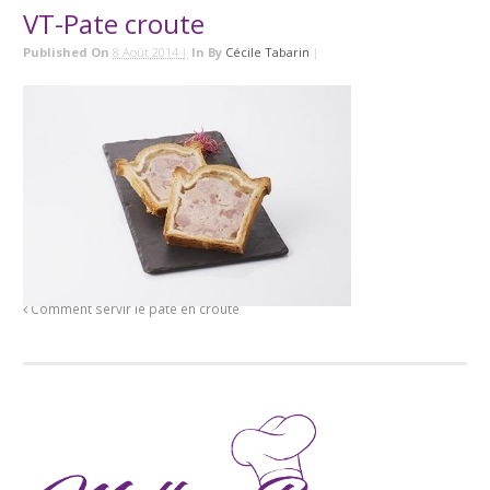
VT-Pate croute
Published On
8 Août 2014 |
In
By
Cécile Tabarin
|
Comment servir le pâté en croute