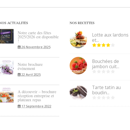
NOS ACTUALITÉS
NOS RECETTES
Notre carte des fêtes
Lotte aux lardons
2025/2026 est disponible
et...
!
26 Novembre 2025
Bouchées de
Notre brochure
jambon cuit...
événement
22 Avril 2025
Tarte tatin au
A découvrir – brochure
boudin...
réception entreprise et
plateaux repas
17 Septembre 2022