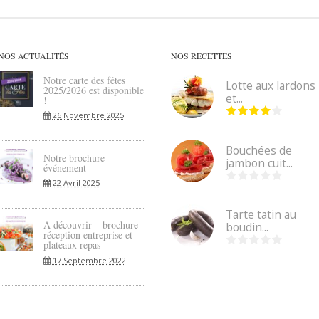
NOS ACTUALITÉS
NOS RECETTES
Notre carte des fêtes
Lotte aux lardons
2025/2026 est disponible
et...
!
26 Novembre 2025
Bouchées de
Notre brochure
jambon cuit...
événement
22 Avril 2025
Tarte tatin au
A découvrir – brochure
boudin...
réception entreprise et
plateaux repas
17 Septembre 2022