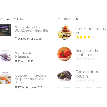
NOS ACTUALITÉS
NOS RECETTES
Notre carte des fêtes
Lotte aux lardons
2025/2026 est disponible
et...
!
26 Novembre 2025
Bouchées de
Notre brochure
jambon cuit...
événement
22 Avril 2025
Tarte tatin au
A découvrir – brochure
boudin...
réception entreprise et
plateaux repas
17 Septembre 2022